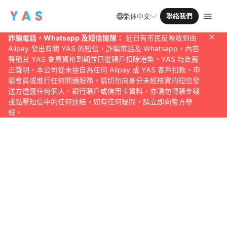
聯絡我們
繁体中文
詐騙電話，Whatsapp 及短信提醒：
近日有市民反映收到由
Alipay 發出有關 YAS 的短信，詐騙電話及 Whatsapp，內容
聲稱其 YAS 會員資格到期並已從賬戶扣除港幣。YAS 特此嚴
正聲明，本公司從未擅自為任何 Alipay 或 YAS 客戶扣款，申
請會員或進行任何開通服務。請切勿向身分未經核實的短信發
送方透露任何個人、銀行賬戶或信用卡資料，亦請勿轉賬金錢
或點擊短信中的任何連結。如有任何疑問，請立即向警方舉
報。