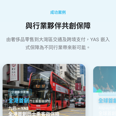
成功案例
與行業夥伴共創保障
由奢侈品零售到大灣區交通及跨境支付，YAS 嵌入
式保障為不同行業帶來新⁠可⁠能。
交通夥伴案例
支付夥伴案
全港首創
全球首
巴士乘客微保險
AlipayHK
九巴 × YAS
全球首創
全港首創巴士乘客微保險