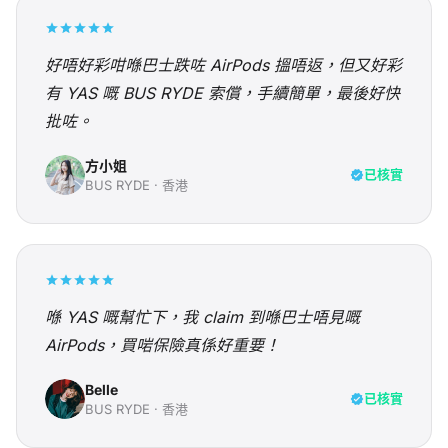
好唔好彩咁喺巴士跌咗 AirPods 搵唔返，但又好彩
有 YAS 嘅 BUS RYDE 索償，手續簡單，最後好快
批咗。
方小姐
已核實
BUS RYDE
·
香港
喺 YAS 嘅幫忙下，我 claim 到喺巴士唔見嘅
AirPods，買啱保險真係好重要！
Belle
已核實
BUS RYDE
·
香港