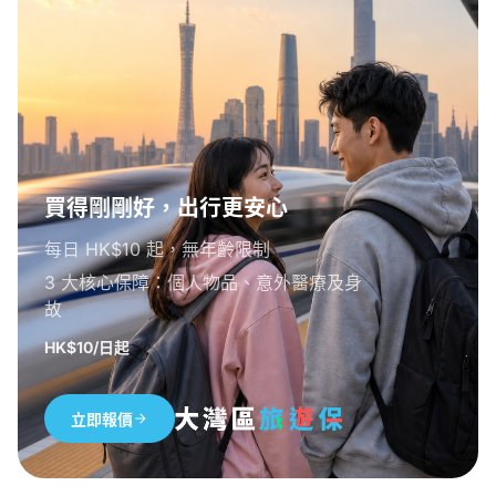
買得剛剛好，出行更安心
每日 HK$10 起，無年齡限制
3 大核心保障：個人物品、意外醫療及身
故
HK$10/日起
立即報價