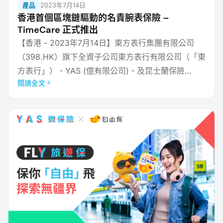
產品
2023年7月14日
香港首個區塊鏈驅動的名貴腕表保險 –
TimeCare 正式推出
【香港 - 2023年7月14日】東方表行集團有限公司
（398.HK）旗下全資子公司東方表行有限公司（「東
方表行」）、YAS (億有限公司)、及昆士蘭保險
閱讀全文
（QBE）聯合宣佈，香港首創區塊鏈驅動的名貴腕表
保險－TimeCare，以尖端科技為腕表愛好者提供全面
保障，開創保險界全新標準。 TimeCare跳出傳統保
險框架，將保險涵蓋無縫整合至腕表購買過程當中，
申請與付款手續亦變得化繁為簡。此外，憑藉先進