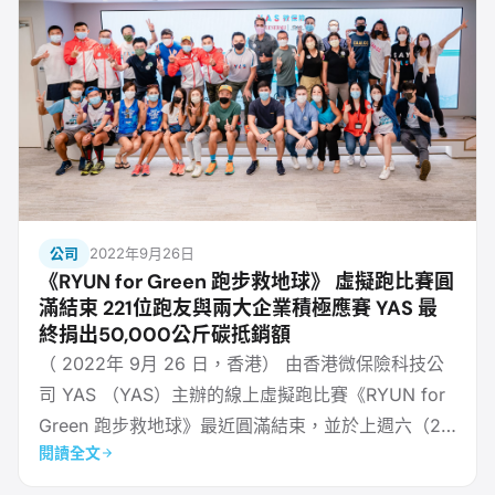
公司
2022年9月26日
《RYUN for Green 跑步救地球》 虛擬跑比賽圓
滿結束 221位跑友與兩大企業積極應賽 YAS 最
終捐出50,000公斤碳抵銷額
（ 2022年 9月 26 日，香港） 由香港微保險科技公
司 YAS （YAS）主辦的線上虛擬跑比賽《RYUN for
Green 跑步救地球》最近圓滿結束，並於上週六（24
閱讀全文
日）舉行頒獎典禮。《RYUN for Green 跑步救地
球》虛擬跑比賽旨在鼓勵市民勤力運動，同時喚醒大