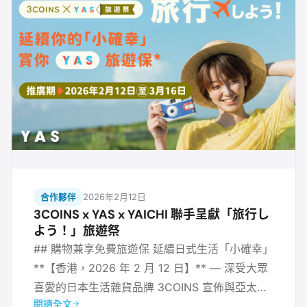
合作夥伴
2026年2月12日
3COINS x YAS x YAICHI 聯手呈獻「旅行し
よう！」旅遊祭
## 購物兼享免費旅遊保 延續日式生活「小確幸」
**【香港，2026 年 2 月 12 日】** — 深受大眾
喜愛的日本生活雜貨品牌 3COINS 宣佈與亞太區
閱讀全文
領先的保險科技公司 YAS 展開策略性合作，於