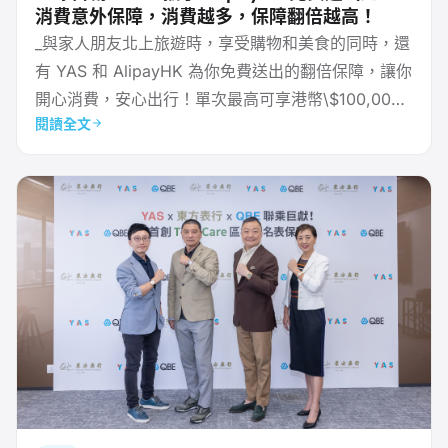
消費意外保障，消費越多，保障翻倍越高！
_與家人朋友北上旅遊時，享受購物和美食的同時，還
有 YAS 和 AlipayHK 為你免費送出的翻倍保障，讓你
開心消費，安心出行！單次最高可享港幣\$100,000
閱讀全文
的保險保障！_ **香港 – 2024 年 10 月 17 日** – 當
香港旅客與家人朋友一同北上遊玩，盡情享受購物、
美食和歡樂時光的同時，YAS 攜手 AlipayHK 推出全
球首創的**動態保險**，免費送出意外保障，讓每一
筆北