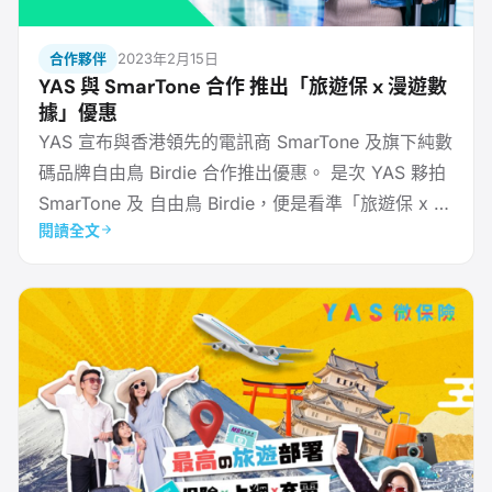
合作夥伴
2023年2月15日
YAS 與 SmarTone 合作 推出「旅遊保 x 漫遊數
據」優惠
YAS 宣布與香港領先的電訊商 SmarTone 及旗下純數
碼品牌自由鳥 Birdie 合作推出優惠。 是次 YAS 夥拍
SmarTone 及 自由鳥 Birdie，便是看準「旅遊保 x 漫
閱讀全文
遊數據」均為旅行必需之物。用家不論是購買旅遊保
或 SmarTone 漫遊數據服務，均可以更優惠價錢，加
購另一外遊必需品。 YAS 平台讓市民可透過上網或應
用程式購買多項微保險產品，從旅行、 搭車、 踩單
車、