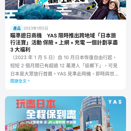
產品
2023年1月5日
瞄準遊日商機 YAS 限時推出跨地域「日本旅
行法寶」活動 保險 × 上網 × 充電 一個計劃享盡
3 大福利
（2023 年 1 月 5 日）自 10 月日本恢復自由行起，
短短 2 個月間已有超過 12 萬港人「返鄉下」，可見
日本是大眾旅行首選。YAS 見準此時機，即時與世界
閱讀全文
各地的企業商討合作方案，並為熱愛日本文化的香港
旅客送上全新體驗 —— 「日本旅行法寶」大禮。即日
至 1 月 31 日期間，旅客成為首 100 名 投保YAS 旅遊
保 的顧客，即可得到由日企 INFORICH 提供的日本 5
日Char