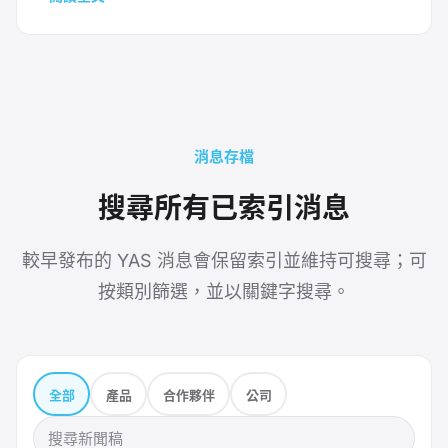
3COINS 希慎門市 及 YAICHI 谷日百貨線上商店
同步推出 「3COINS x YAS x YAICHI 旅遊祭 旅
行しよう！」 特別企劃。是次合作將 3COINS 的
「日式生活美學
消息存檔
搜尋所有已索引消息
較早發布的 YAS 消息會保留索引並維持可搜尋；可
按類別篩選，並以關鍵字搜尋。
全部
產品
合作夥伴
公司
搜尋新聞稿