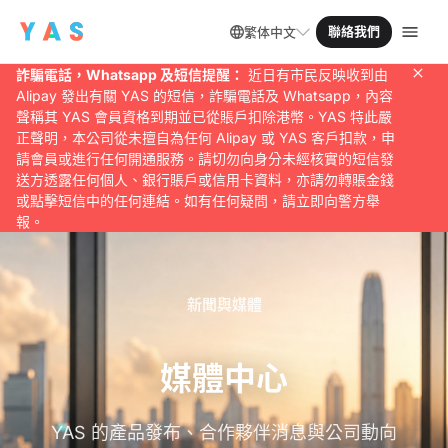
Navigated to 媒體中心
聯絡我們
繁体中文
詐騙電話，Whatsapp 及短信提醒：
近日有市民反映收到由
Alipay 發出有關 YAS 的短信，詐騙電話及 Whatsapp，內容
聲稱其 YAS 會員資格到期並已從賬戶扣除港幣。YAS 特此嚴
正聲明，本公司從未擅自為任何 Alipay 或 YAS 客戶扣款，申
請會員或進行任何開通服務。請切勿向身分未經核實的短信發
送方透露任何個人、銀行賬戶或信用卡資料，亦請勿轉賬金錢
或點擊短信中的任何連結。如有任何疑問，請立即向警方舉
報。
新聞與媒體
媒體中心
YAS 的產品發布、合作夥伴消息與公司動向