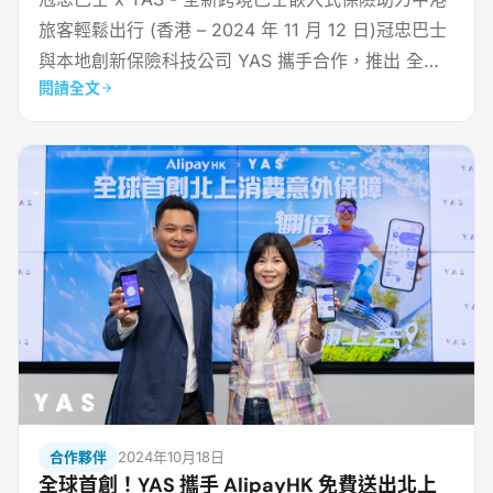
旅客輕鬆出行 (香港 – 2024 年 11 月 12 日)冠忠巴士
與本地創新保險科技公司 YAS 攜手合作，推出 全港
閱讀全文
首個跨境巴士嵌入式旅遊保險。此項服務為香港前往
中國內地的旅客，以及中國 內地在港的旅客，提供全
面的旅遊保險保障。YAS 更聯同多家知名零售商及合
作單 位，為旅客帶來豐富的購物優惠，促進兩地旅遊
交流，推動大灣區旅遊業發展。 *
合作夥伴
2024年10月18日
全球首創！YAS 攜手 AlipayHK 免費送出北上