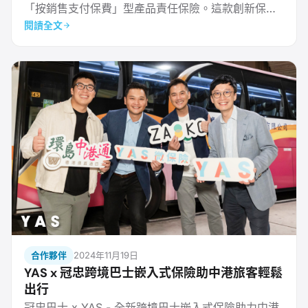
「按銷售支付保費」型產品責任保險。這款創新保險
閱讀全文
產品由昆士蘭保險承保，並由 YAS 獨家代理。該產品
採用了保險科技公司 Assureful 的技術，專門服務於
在亞馬遜（Amazon）、eBay 和 Shopify 等主要網
上市場從事銷售業務的商戶。 傳統產品責任保險要求
商
合作夥伴
2024年11月19日
YAS x 冠忠跨境巴士嵌入式保險助中港旅客輕鬆
出行
冠忠巴士 x YAS - 全新跨境巴士嵌入式保險助力中港