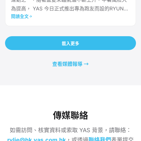
為提高， YAS 今日正式推出專為跑友而設的RYUN跑
閱讀全文
步微保險，提供意外醫療、財物損毀、並設日、夜跑
專屬的中暑及失竊保障，亦是繼BYKE Pro 踩車保及
HYKE 行山保後，為運動愛好者打造的實時保障計
載入更多
劃。 3 大保障照顧跑友需要：醫療、財物、中暑或失
竊 YAS 發現超過 80% 的跑友都曾經
查看媒體報導 →
傳媒聯絡
如需訪問、核實資料或索取 YAS 背景，請聯絡：
rylie@hk.yas.com.hk
，或透過
聯絡我們
表單提交