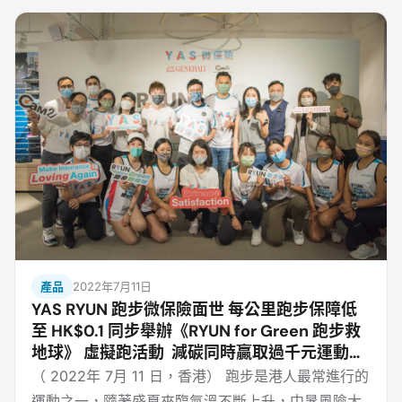
眾對可持續發展的重視。參加者每跑 1 公里，YAS 就
會向公益企業 Clear 購買 1 公斤的碳抵銷額，幫助贊
助各個遍佈
產品
2022年7月11日
YAS RYUN 跑步微保險面世 每公里跑步保障低
至 HK$0.1 同步舉辦《RYUN for Green 跑步救
地球》 虛擬跑活動 減碳同時贏取過千元運動禮
品
（ 2022年 7月 11 日，香港） 跑步是港人最常進行的
運動之一，隨著盛夏來臨氣溫不斷上升，中暑風險大