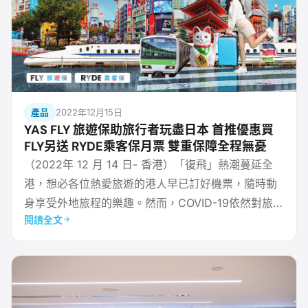
產品
2022年12月15日
YAS FLY 旅遊保助旅行者玩盡日本 首推優惠買
FLY另送 RYDE乘客保月票 雙重保障全程無憂
（2022年 12 月 14 日- 香港）「復飛」熱潮蔓延全
港，想必各位熱愛旅遊的港人早已訂好機票，隨時動
身享受外地旅程的樂趣。然而，COVID-19依然對旅客
閱讀全文
存在一定風險，不但影響成團與否，就連回港後的生
活亦會受到影響。香港微保險科技公司 YAS 與忠意保
險攜手合作，推出全新 FLY 旅遊保，只需於 YAS 手
機應用程式或網頁中完成簡單步驟，全球旅程即時任
意通行，令你輕鬆暢遊大世界。FLY 旅遊