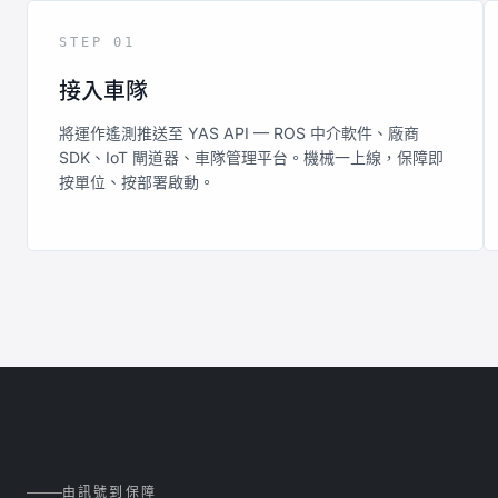
STEP 01
接入車隊
將運作遙測推送至 YAS API — ROS 中介軟件、廠商
SDK、IoT 閘道器、車隊管理平台。機械一上線，保障即
按單位、按部署啟動。
由訊號到保障