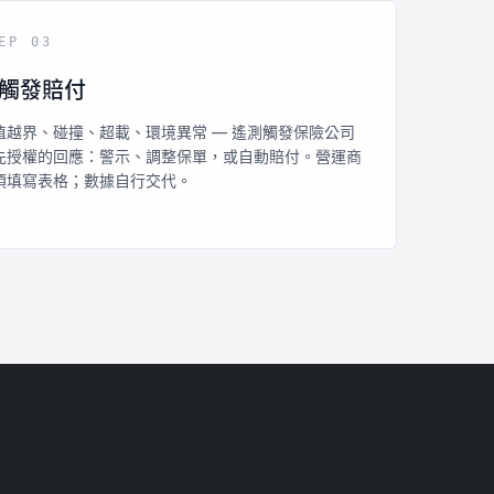
EP 03
觸發賠付
值越界、碰撞、超載、環境異常 — 遙測觸發保險公司
先授權的回應：警示、調整保單，或自動賠付。營運商
須填寫表格；數據自行交代。