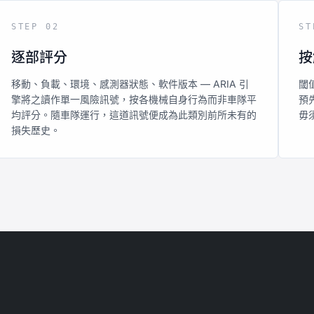
STEP 02
ST
逐部評分
按
移動、負載、環境、感測器狀態、軟件版本 — ARIA 引
閾
擎將之讀作單一風險訊號，按各機械自身行為而非車隊平
預
均評分。隨車隊運行，這道訊號便成為此類別前所未有的
毋
損失歷史。