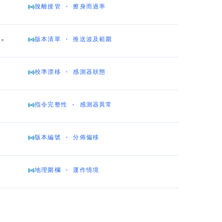
脫離接管 · 擦身而過率
。
版本清單 · 推送波及範圍
校準漂移 · 感測器狀態
指令完整性 · 感測器異常
版本編號 · 分佈偏移
地理圍欄 · 運作情境