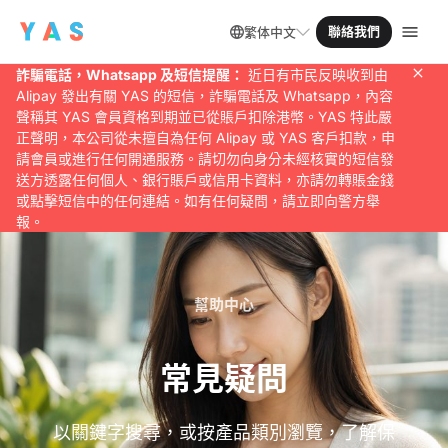
聯絡我們
繁体中文
詐騙電話，Whatsapp 及短信提醒：
近日有市民反映收到由
Alipay 發出有關 YAS 的短信，詐騙電話及 Whatsapp，內容
聲稱其 YAS 會員資格到期並已從賬戶扣除港幣。YAS 特此嚴
正聲明，本公司從未擅自為任何 Alipay 或 YAS 客戶扣款，申
請會員或進行任何開通服務。請切勿向身分未經核實的短信發
送方透露任何個人、銀行賬戶或信用卡資料，亦請勿轉賬金錢
或點擊短信中的任何連結。如有任何疑問，請立即向警方舉
報。
幫助中心
常見疑問
以關鍵字搜尋，或按產品類別瀏覽，了解保