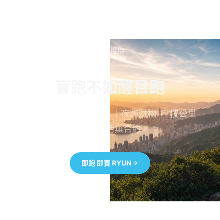
立即投保
盲跑不如醒目跑
保意外受傷｜日跑中暑｜夜跑財物 — 按公里
收費，靈活無合約。
即跑 即買 RYUN