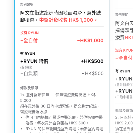
案例說明
阿文在街道跑步時因地面濕滑，意外跣
案例說明
腳扭傷，
中醫針灸收費 HK$ 1,000。
阿文白
撞傷頭
沒有 RYUN
療費
HK$
−
全自付
−HK$1,000
沒有 RYU
有 RYUN
−
全自付
+
RYUN 賠償
+HK$500
(
賠償額
)
有 RYUN
−
自負額
−HK$500
+
RYUN
(
意外醫療保
條款及細節
+
RYUN
1a. 意外醫療保障
—
保障醫療費用高達 HK$
(
日跑中暑醫
5,000
須在意外後 30 日內申請索償，提交跑步紀錄、
條款及細節
醫療報告及收據
你可自由選擇西醫或中醫治療，若你選擇中醫
2. 日跑
治療，每次意外自負額為 HK$ 500。
HK$ 2,
RYUN 的保障範圍是室外場地；若於室內場地
須在意外後