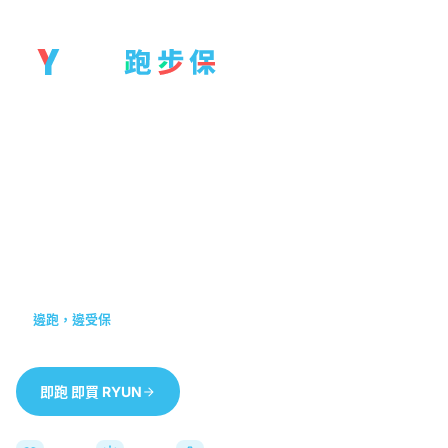
盲跑不如醒目跑
保障香港戶外跑步 — 500 km 里數，有效期 3
個月。
3 個月保障期
HK$ 50
邊跑，邊受保
即跑 即買 RYUN
查看保障