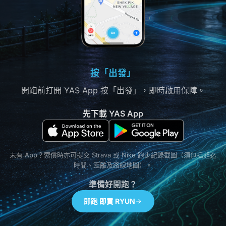
沒有 RYUN 跑步保:
阿文需付 HK$1,200
有 RYUN 跑步保:
阿文只付 HK$200
(自負額)
RYUN 賠償餘下 HK$1,000
(單件財物最高賠償額)
(須在意外後 30 日內申請索償，提交跑步紀錄、電話損毀照片及維修
按「出發」
開跑前打開 YAS App 按「出發」，即時啟用保障。
先下載 YAS App
未有 App？索償時亦可提交 Strava 或 Nike 跑步紀錄截圖（須包括起迄
時間、距離及路線地圖）。
準備好開跑？
即跑 即買 RYUN