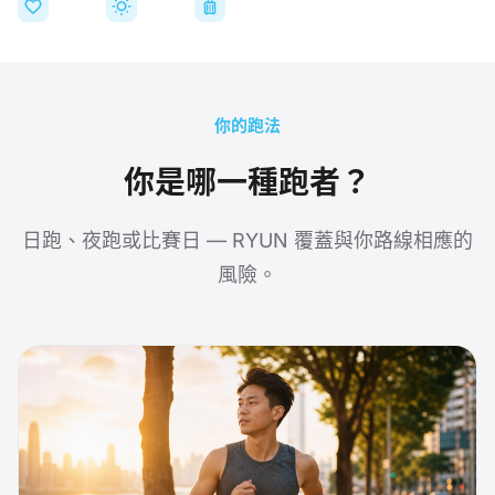
意外醫療
日跑中暑
夜跑失竊
你的跑法
你是哪一種跑者？
日跑、夜跑或比賽日 — RYUN 覆蓋與你路線相應的
風險。