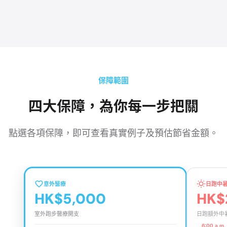
保障範圍
四大保障，為你每一步把關
點選各項保障，即可查看真實例子及預估節省金額。
意外醫療
日跑中
HK$5,000
HK$
室外跑步醫療開支
日跑額外中
6:00 a.m. 