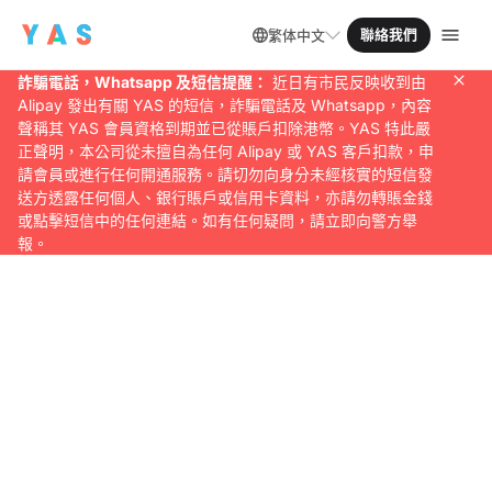
聯絡我們
繁体中文
詐騙電話，Whatsapp 及短信提醒：
近日有市民反映收到由
Alipay 發出有關 YAS 的短信，詐騙電話及 Whatsapp，內容
聲稱其 YAS 會員資格到期並已從賬戶扣除港幣。YAS 特此嚴
正聲明，本公司從未擅自為任何 Alipay 或 YAS 客戶扣款，申
請會員或進行任何開通服務。請切勿向身分未經核實的短信發
送方透露任何個人、銀行賬戶或信用卡資料，亦請勿轉賬金錢
或點擊短信中的任何連結。如有任何疑問，請立即向警方舉
報。