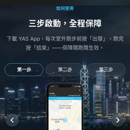
如何使用
額外保障 HK$ 2,000 中暑醫療費用
三步啟動，全程保障
沒有 RYUN 跑步保:
阿文需付 HK$7,000
有 RYUN 跑步保:
阿文需付 HK$0
(無需自付)
RYUN 賠償 HK$5,000
(意外醫療保障賠償)
下載 YAS App，每次室外跑步前按「出發」，跑完
RYUN 賠償 HK$2,000
(日跑中暑醫療保障賠償)
按「結束」——保障隨跑隨⁠生⁠效。
(須在意外後 30 日內申請索償，提交跑步紀錄、醫療報告及收據)
3. 夜跑特別保障：個人財物失竊保障
第一步
第二步
第三步
補償意外損失，保額高達 HK$ 2,000（單件財物上限 HK$ 1,
沒有 RYUN 跑步保:
阿文損失了 HK$3,000
有 RYUN 跑步保:
阿文就單件財物取得上限 HK$1,000
(須在事故後 24 小時內報案、30 日內申請索償、提交跑步紀錄、
1b. 延伸保障：個人財物意外損毀保障
保額高達 HK$ 2,000