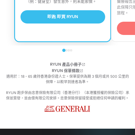
（例：健身室）發生意外，則未能索償。
醫療報告
此保障只限 6
旅程。
即跑 即買 RYUN
RYUN 產品小冊子
1a. 意外醫療保障
RYUN 保單條款
適用於：18 - 65 歲持香港身份證人士。保單提供為期 3 個月或共 500 公里的
保障，以較早到達者為準。
保障醫療費用高達 HK$ 5,000
RYUN 跑步保由忠意保險有限公司（香港分行）（本港獲授權的保險公司）承
沒有 RYUN 跑步保:
阿文需付 HK$1,000
保並簽發，並由億有限公司安排。忠意保險保留接受或拒絕任何申請的權利。
有 RYUN 跑步保:
阿文只付 HK$500
(自負額)
RYUN 賠償餘下 HK$500
(賠償額)
(須在意外後 30 日內申請索償，提交跑步紀錄、醫療報告及收據)
2. 日跑特別保障：中暑醫療保障